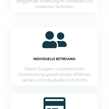
langjähriger Erfahrung im Handwerk und
modernen Techniken.

INDIVIDUELLE BETREUUNG
Kleine Gruppen und persönliche
Unterstützung gewährleisten effektives
Lernen und individuelle Fortschritte
.
